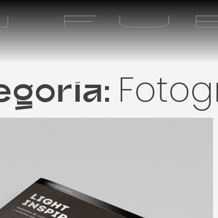
Fotog
egoría: